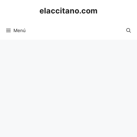
Saltar
elaccitano.com
al
contenido
Menú