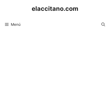
Saltar
elaccitano.com
al
contenido
Menú