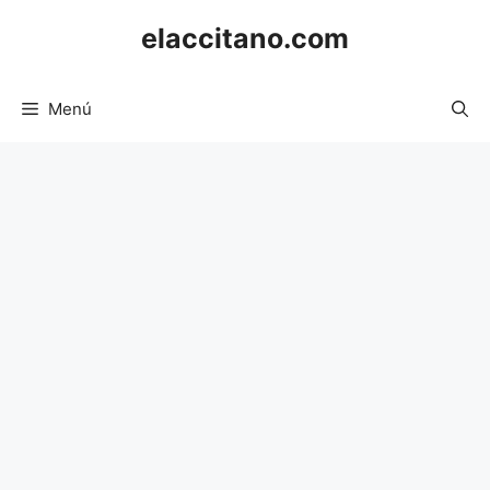
Saltar
elaccitano.com
al
contenido
Menú