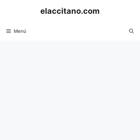
Saltar
elaccitano.com
al
contenido
Menú