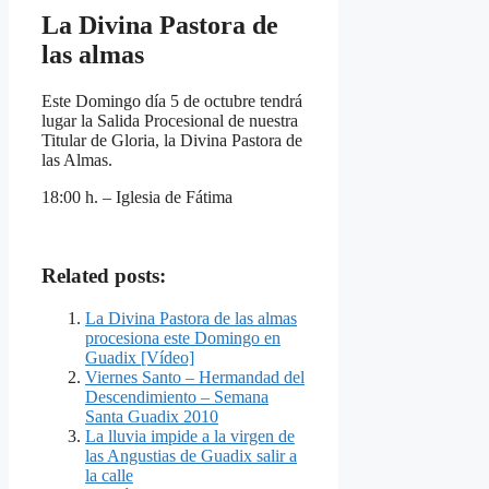
La Divina Pastora de
las almas
Este Domingo día 5 de octubre tendrá
lugar la Salida Procesional de nuestra
Titular de Gloria, la Divina Pastora de
las Almas.
18:00 h. – Iglesia de Fátima
Related posts:
La Divina Pastora de las almas
procesiona este Domingo en
Guadix [Vídeo]
Viernes Santo – Hermandad del
Descendimiento – Semana
Santa Guadix 2010
La lluvia impide a la virgen de
las Angustias de Guadix salir a
la calle