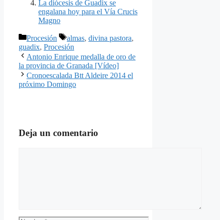
La diócesis de Guadix se
engalana hoy para el Vía Crucis
Magno
Categorías
Etiquetas
Procesión
almas
,
divina pastora
,
guadix
,
Procesión
Antonio Enrique medalla de oro de
la provincia de Granada [Vídeo]
Cronoescalada Btt Aldeire 2014 el
próximo Domingo
Deja un comentario
Comentario