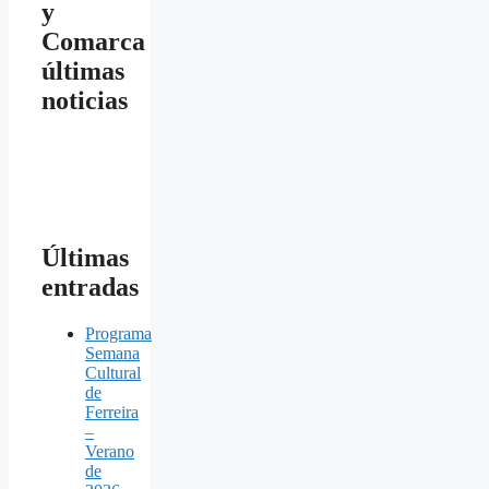
y
Comarca
últimas
noticias
Últimas
entradas
Programa
Semana
Cultural
de
Ferreira
–
Verano
de