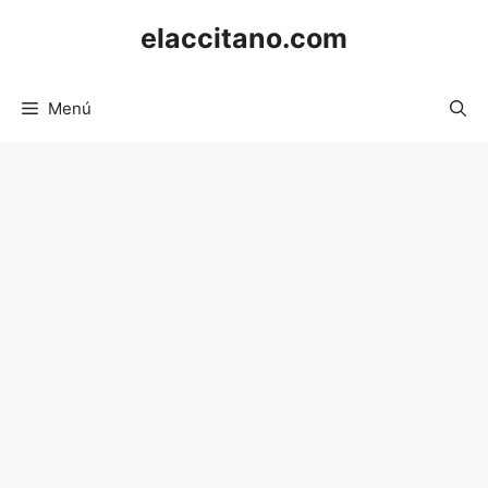
Saltar
elaccitano.com
al
contenido
Menú