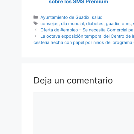
sobre los SMS Premium
Categorías
Ayuntamiento de Guadix
,
salud
Etiquetas
consejos
,
día mundial
,
diabetes
,
guadix
,
oms
,
Oferta de #empleo – Se necesita Comercial p
La octava exposición temporal del Centro de I
cestería hecha con papel por niños del programa
Deja un comentario
Comentario