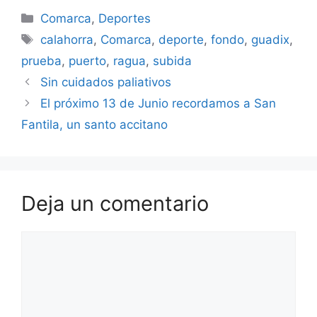
Categorías
Comarca
,
Deportes
Etiquetas
calahorra
,
Comarca
,
deporte
,
fondo
,
guadix
,
prueba
,
puerto
,
ragua
,
subida
Sin cuidados paliativos
El próximo 13 de Junio recordamos a San
Fantila, un santo accitano
Deja un comentario
Comentario