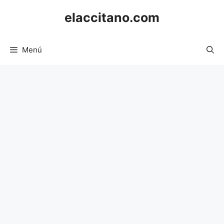
Saltar
elaccitano.com
al
contenido
Menú