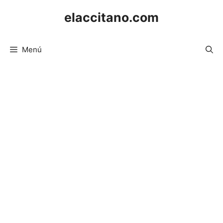
Saltar
elaccitano.com
al
contenido
Menú