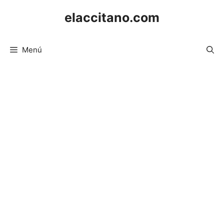
Saltar
elaccitano.com
al
contenido
Menú