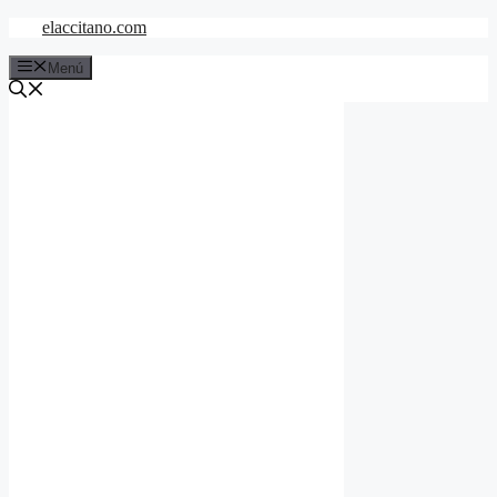
Saltar
elaccitano.com
al
contenido
Menú