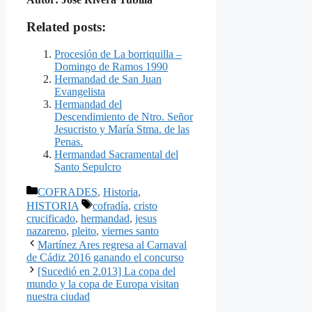
Related posts:
Procesión de La borriquilla –
Domingo de Ramos 1990
Hermandad de San Juan
Evangelista
Hermandad del
Descendimiento de Ntro. Señor
Jesucristo y María Stma. de las
Penas.
Hermandad Sacramental del
Santo Sepulcro
Categorías
COFRADES
,
Historia
,
Etiquetas
HISTORIA
cofradía
,
cristo
crucificado
,
hermandad
,
jesus
nazareno
,
pleito
,
viernes santo
Martínez Ares regresa al Carnaval
de Cádiz 2016 ganando el concurso
[Sucedió en 2.013] La copa del
mundo y la copa de Europa visitan
nuestra ciudad