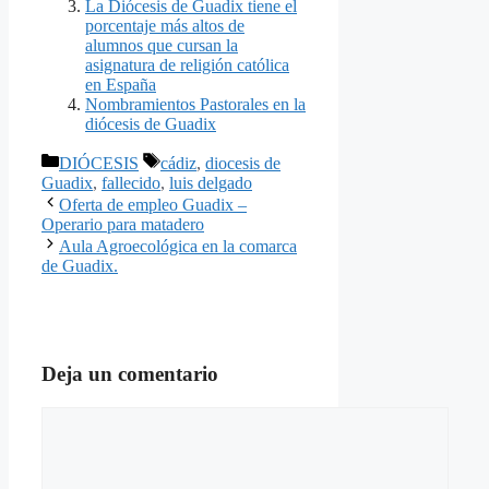
La Diócesis de Guadix tiene el
porcentaje más altos de
alumnos que cursan la
asignatura de religión católica
en España
Nombramientos Pastorales en la
diócesis de Guadix
Categorías
Etiquetas
DIÓCESIS
cádiz
,
diocesis de
Guadix
,
fallecido
,
luis delgado
Oferta de empleo Guadix –
Operario para matadero
Aula Agroecológica en la comarca
de Guadix.
Deja un comentario
Comentario