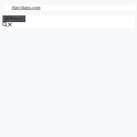
Saltar
elaccitano.com
al
contenido
Menú