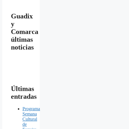
Guadix
y
Comarca
últimas
noticias
Últimas
entradas
Programa
Semana
Cultural
de