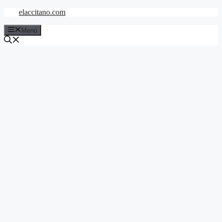
Saltar
elaccitano.com
al
contenido
Menú