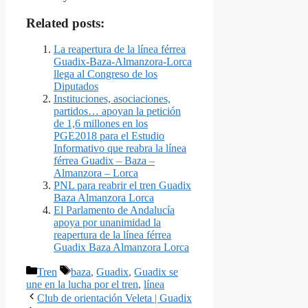
Related posts:
La reapertura de la línea férrea
Guadix-Baza-Almanzora-Lorca
llega al Congreso de los
Diputados
Instituciones, asociaciones,
partidos… apoyan la petición
de 1,6 millones en los
PGE2018 para el Estudio
Informativo que reabra la línea
férrea Guadix – Baza –
Almanzora – Lorca
PNL para reabrir el tren Guadix
Baza Almanzora Lorca
El Parlamento de Andalucía
apoya por unanimidad la
reapertura de la línea férrea
Guadix Baza Almanzora Lorca
Categorías
Etiquetas
Tren
baza
,
Guadix
,
Guadix se
une en la lucha por el tren
,
línea
Club de orientación Veleta | Guadix