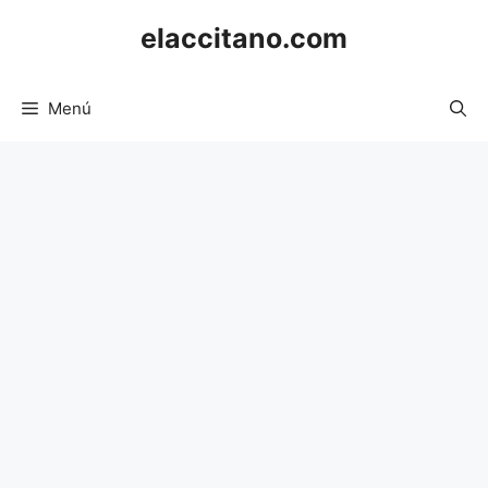
Saltar
elaccitano.com
al
contenido
Menú