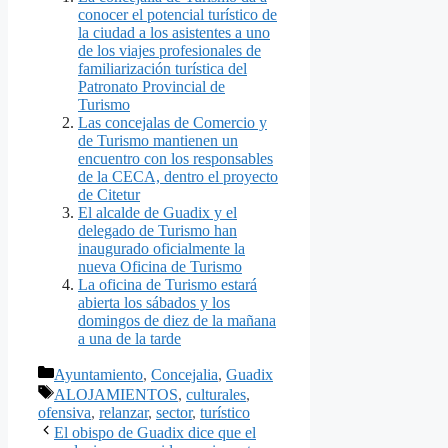
conocer el potencial turístico de
la ciudad a los asistentes a uno
de los viajes profesionales de
familiarización turística del
Patronato Provincial de
Turismo
Las concejalas de Comercio y
de Turismo mantienen un
encuentro con los responsables
de la CECA, dentro el proyecto
de Citetur
El alcalde de Guadix y el
delegado de Turismo han
inaugurado oficialmente la
nueva Oficina de Turismo
La oficina de Turismo estará
abierta los sábados y los
domingos de diez de la mañana
a una de la tarde
Categorías
Ayuntamiento
,
Concejalia
,
Guadix
Etiquetas
ALOJAMIENTOS
,
culturales
,
ofensiva
,
relanzar
,
sector
,
turístico
El obispo de Guadix dice que el