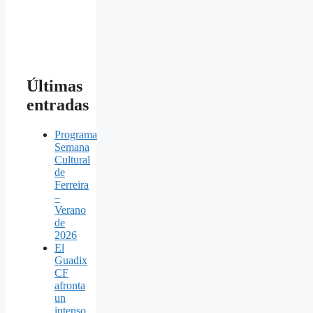
Últimas
entradas
Programa
Semana
Cultural
de
Ferreira
–
Verano
de
2026
El
Guadix
CF
afronta
un
intenso