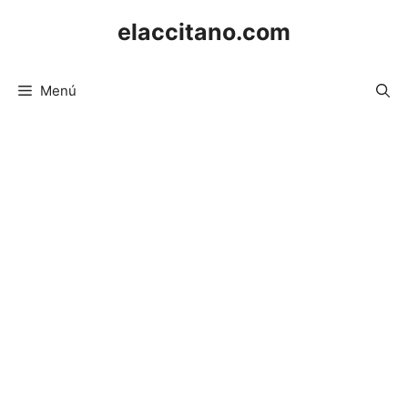
Saltar
elaccitano.com
al
contenido
Menú