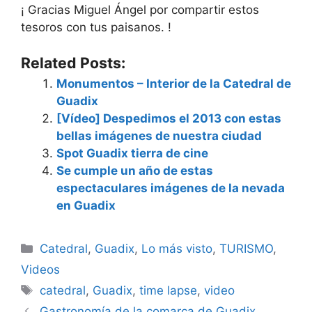
¡ Gracias Miguel Ángel por compartir estos
tesoros con tus paisanos. !
Related Posts:
Monumentos – Interior de la Catedral de
Guadix
[Vídeo] Despedimos el 2013 con estas
bellas imágenes de nuestra ciudad
Spot Guadix tierra de cine
Se cumple un año de estas
espectaculares imágenes de la nevada
en Guadix
Categorías
Catedral
,
Guadix
,
Lo más visto
,
TURISMO
,
Videos
Etiquetas
catedral
,
Guadix
,
time lapse
,
video
Gastronomía de la comarca de Guadix,