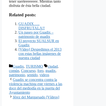
tener suerteeeeeeee. Mientras tanto
disfruta de ésta bella ciudad.
Related posts:
GUADIX…..
DISFRUTALA!!
Un paseo por Guadix –
patrimonio de guadix
El proyecto SUALSUR en
Guadix
[Vídeo] Despedimos el 2013
con estas bellas imágenes de
nuestra ciudad
Categorías
Etiquetas
Guadix
,
TURISMO
ciudad
,
común
,
Concurso
,
foro
,
guadix
,
patrimonio
,
sentido
,
videos
Guadix se concentra contra la
violencia machista este viernes a las
doce del mediodía en la puerta del
Ayuntamiento
Jérez del Marquesado [Vídeos]