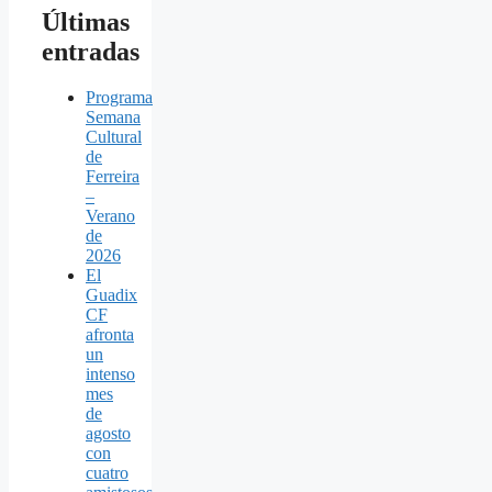
Últimas
entradas
Programa
Semana
Cultural
de
Ferreira
–
Verano
de
2026
El
Guadix
CF
afronta
un
intenso
mes
de
agosto
con
cuatro