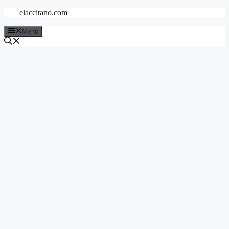
Saltar
elaccitano.com
al
contenido
Menú