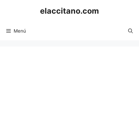
Saltar
elaccitano.com
al
contenido
Menú