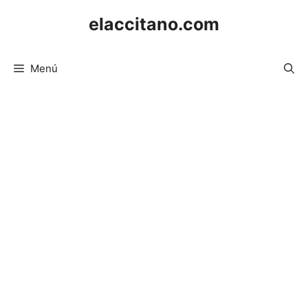
Saltar
elaccitano.com
al
contenido
Menú