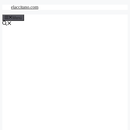
Saltar
elaccitano.com
al
contenido
Menú