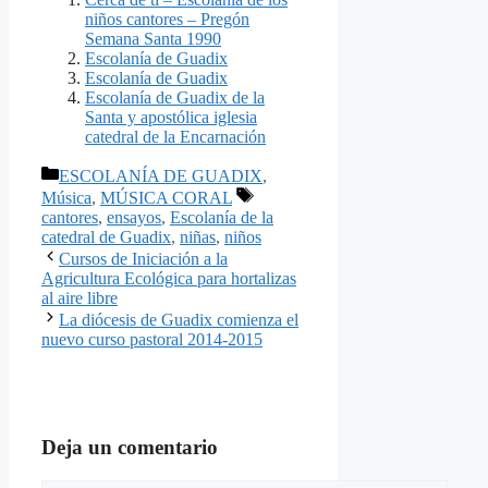
niños cantores – Pregón
Semana Santa 1990
Escolanía de Guadix
Escolanía de Guadix
Escolanía de Guadix de la
Santa y apostólica iglesia
catedral de la Encarnación
Categorías
ESCOLANÍA DE GUADIX
,
Etiquetas
Música
,
MÚSICA CORAL
cantores
,
ensayos
,
Escolanía de la
catedral de Guadix
,
niñas
,
niños
Cursos de Iniciación a la
Agricultura Ecológica para hortalizas
al aire libre
La diócesis de Guadix comienza el
nuevo curso pastoral 2014-2015
Deja un comentario