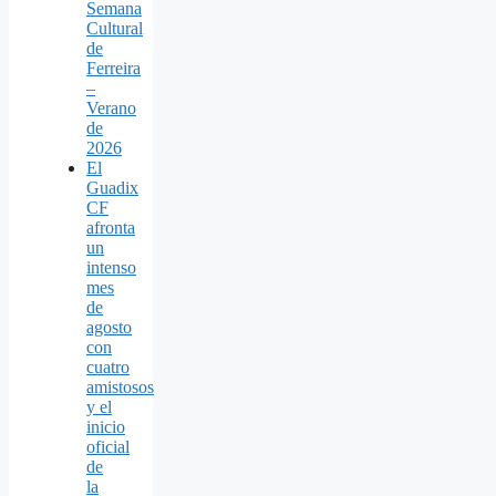
Semana
Cultural
de
Ferreira
–
Verano
de
2026
El
Guadix
CF
afronta
un
intenso
mes
de
agosto
con
cuatro
amistosos
y el
inicio
oficial
de
la