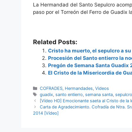
La Hermandad del Santo Sepulcro acomp
paso por el Torreón del Ferro de Guadix
Related Posts:
Cristo ha muerto, el sepulcro a s
Procesión del Santo entierro la n
Pregón de Semana Santa Guadix 
El Cristo de la Misericordia de G
Categorías
COFRADES
,
Hermandades
,
Videos
Etiquetas
guadix
,
santo entierro
,
semana santa
,
sepulcr
[Vídeo HD] Emocionante saeta al Cristo de la
Carta de Agradecimiento. Cofradía de Ntra. Sr
2014 [Vídeo]