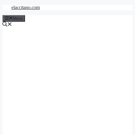
Saltar
elaccitano.com
al
contenido
Menú