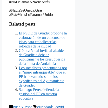
#NoDejamosANadieAtrás
#NadieSeQuedaAtrás
#EsteVirusLoParamosUnidos
Related posts:
El PSOE de Guadix propone la
elaboración de un concurso de
ideas para embellecer las
rotondas de la ciudad
Gómez Vidal invita al alcalde
de Guadix a debatir
públicamente los presupuestos
de la Junta de Andalucía
Los socialistas preocupados por
el “muro infranqueable” que el
PP ha levantado sobre los
expedientes del Ayuntamiento
de Guadix
Santiago Pérez defiende la
gestión del PP en materia
educativa
Categorías
Etiquetas
guadix
,
psoe
ciudadanía
,
covid
,