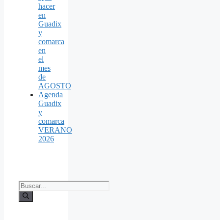
hacer
en
Guadix
y
comarca
en
el
mes
de
AGOSTO
Agenda
Guadix
y
comarca
VERANO
2026
Buscar: