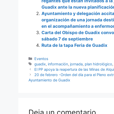
regantes que están invitados a la
Guadix ante la nueva planificación
Ayuntamiento y delegación accita
organización de una jornada desti
en el acompañamiento a enfermos
Carta del Obispo de Guadix convo
sábado 7 de septiembre
Ruta de la tapa Feria de Guadix
Categorías
Eventos
Etiquetas
guadix
,
información
,
jornada
,
plan hidrológico
El PP apoya la reapertura de las Minas de Alqui
20 de febrero -Orden del día para el Pleno extr
Ayuntamiento de Guadix
Deja un comentario