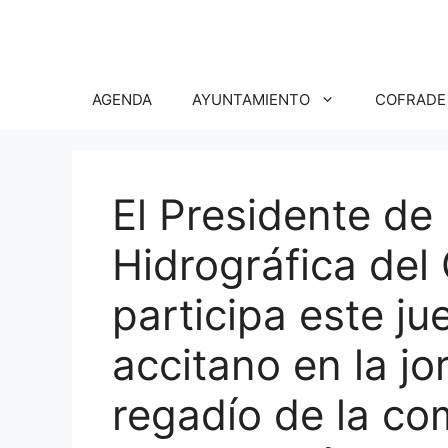
Saltar
al
contenido
AGENDA
AYUNTAMIENTO
COFRADE
El Presidente de
Hidrográfica del
participa este ju
accitano en la jo
regadío de la co