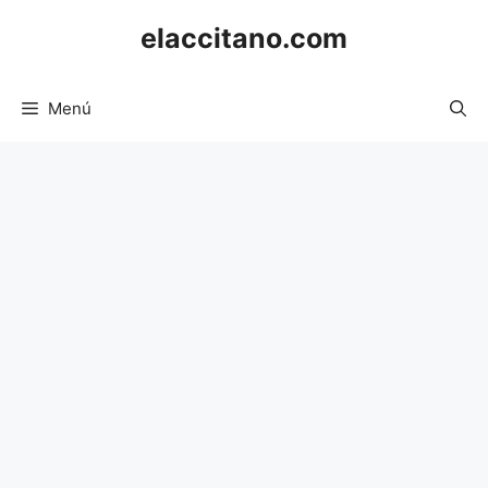
Saltar
elaccitano.com
al
contenido
Menú