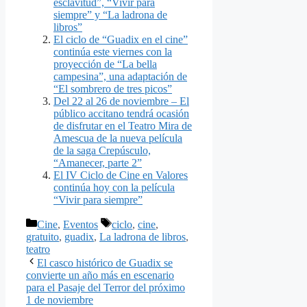
esclavitud”, “Vivir para
siempre” y “La ladrona de
libros”
El ciclo de “Guadix en el cine”
continúa este viernes con la
proyección de “La bella
campesina”, una adaptación de
“El sombrero de tres picos”
Del 22 al 26 de noviembre – El
público accitano tendrá ocasión
de disfrutar en el Teatro Mira de
Amescua de la nueva película
de la saga Crepúsculo,
“Amanecer, parte 2”
El IV Ciclo de Cine en Valores
continúa hoy con la película
“Vivir para siempre”
Categorías
Etiquetas
Cine
,
Eventos
ciclo
,
cine
,
gratuito
,
guadix
,
La ladrona de libros
,
teatro
El casco histórico de Guadix se
convierte un año más en escenario
para el Pasaje del Terror del próximo
1 de noviembre