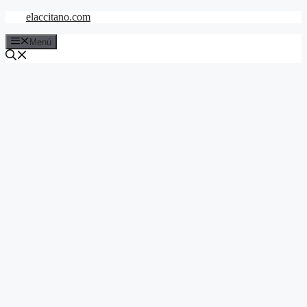
Saltar
elaccitano.com
al
contenido
Menú