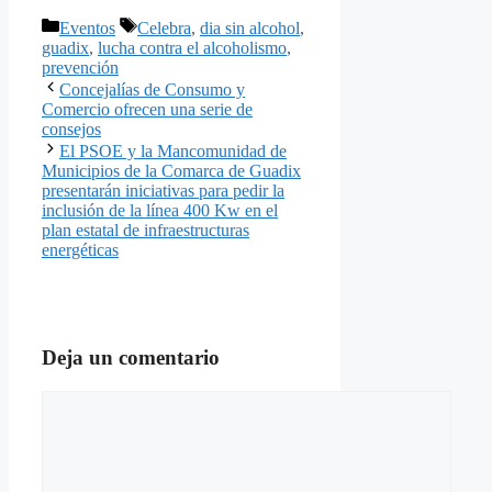
Categorías
Etiquetas
Eventos
Celebra
,
dia sin alcohol
,
guadix
,
lucha contra el alcoholismo
,
prevención
Concejalías de Consumo y
Comercio ofrecen una serie de
consejos
El PSOE y la Mancomunidad de
Municipios de la Comarca de Guadix
presentarán iniciativas para pedir la
inclusión de la línea 400 Kw en el
plan estatal de infraestructuras
energéticas
Deja un comentario
Comentario