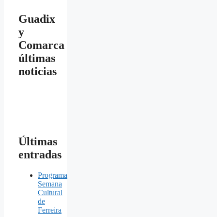
Guadix
y
Comarca
últimas
noticias
Últimas
entradas
Programa
Semana
Cultural
de
Ferreira