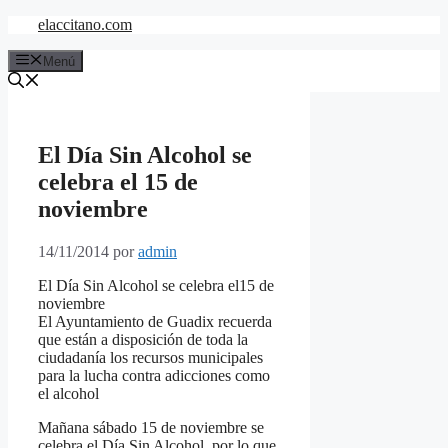
Saltar
elaccitano.com
al
contenido
Menú
El Día Sin Alcohol se
celebra el 15 de
noviembre
14/11/2014
por
admin
El Día Sin Alcohol se celebra el15 de
noviembre
El Ayuntamiento de Guadix recuerda
que están a disposición de toda la
ciudadanía los recursos municipales
para la lucha contra adicciones como
el alcohol
Mañana sábado 15 de noviembre se
celebra el Día Sin Alcohol, por lo que