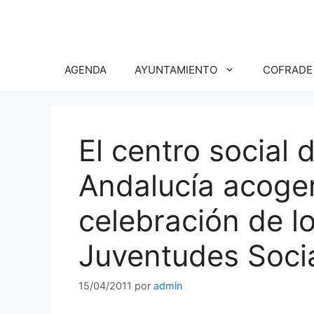
Saltar
al
contenido
AGENDA
AYUNTAMIENTO
COFRADE
El centro social 
Andalucía acoger
celebración de l
Juventudes Socia
15/04/2011
por
admin