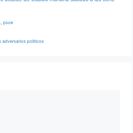
s
,
psoe
s adversarios políticos