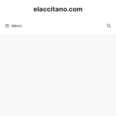
Saltar
elaccitano.com
al
contenido
Menú