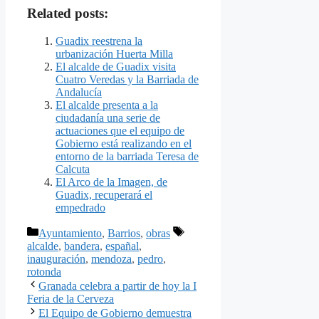
Related posts:
Guadix reestrena la
urbanización Huerta Milla
El alcalde de Guadix visita
Cuatro Veredas y la Barriada de
Andalucía
El alcalde presenta a la
ciudadanía una serie de
actuaciones que el equipo de
Gobierno está realizando en el
entorno de la barriada Teresa de
Calcuta
El Arco de la Imagen, de
Guadix, recuperará el
empedrado
Categorías
Etiquetas
Ayuntamiento
,
Barrios
,
obras
alcalde
,
bandera
,
españal
,
inauguración
,
mendoza
,
pedro
,
rotonda
Granada celebra a partir de hoy la I
Feria de la Cerveza
El Equipo de Gobierno demuestra