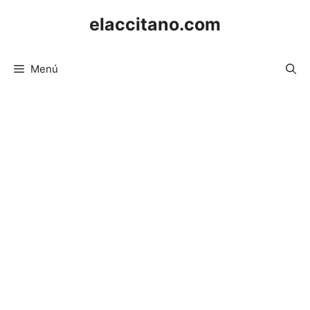
Saltar
elaccitano.com
al
contenido
Menú