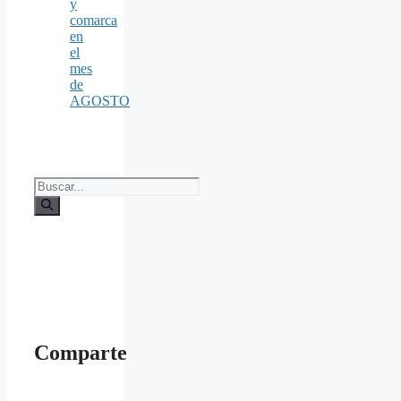
y
comarca
en
el
mes
de
AGOSTO
Buscar:
Comparte