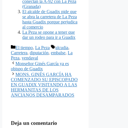
conectan la A-92 con La Peza
(Granada)
El alcalde de Guadix pide que
se abra la carretera de La Peza
hasta Guadix porque perjudica
al comercio
La Peza se opone a tener que
dar un rodeo para ir a Guadix
Categorías
Etiquetas
El tiempo
,
La Peza
alcudia
,
Carretera
,
diputación
,
embalse
,
La
Peza
,
vendaval
Monseñor Ginés García ya es
obispo de Guadix
MONS. GINÉS GARCÍA HA
COMENZADO SU EPISCOPADO
EN GUADIX VISITANDO A LAS
HERMANITAS DE LOS
ANCIANOS DESAMPARADOS
Deja un comentario