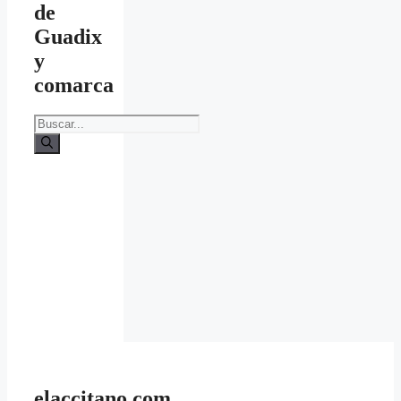
de
Guadix
y
comarca
Buscar:
elaccitano.com