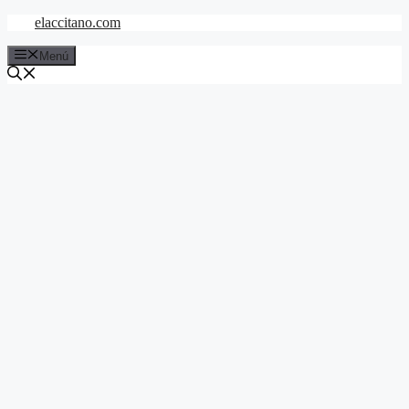
Saltar
elaccitano.com
al
contenido
Menú