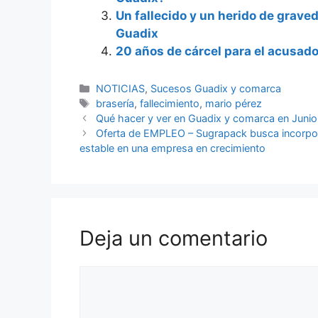
Un fallecido y un herido de grave
Guadix
20 años de cárcel para el acusado
Categorías
NOTICIAS
,
Sucesos Guadix y comarca
Etiquetas
brasería
,
fallecimiento
,
mario pérez
Qué hacer y ver en Guadix y comarca en Juni
Oferta de EMPLEO – Sugrapack busca incorpor
estable en una empresa en crecimiento
Deja un comentario
Comentario