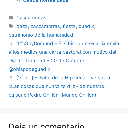
Categorías
Cascamorras
Etiquetas
baza
,
cascamorras
,
fiesta
,
guadix
,
patrimonio de la humanidad
#YoSoyDomund – El Obispo de Guadix envia
a los medios una carta pastoral con motivo del
Día del Domund – 20 de Octubre
@obispodeguadix
[Vídeo] El Niño de la Hipoteca – versiona
«Las cosas que nunca te dije» de nuestro
paisano Pedro Chillón (Mundo Chillón)
Deja un comentario