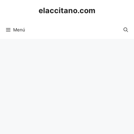
Saltar
elaccitano.com
al
contenido
Menú