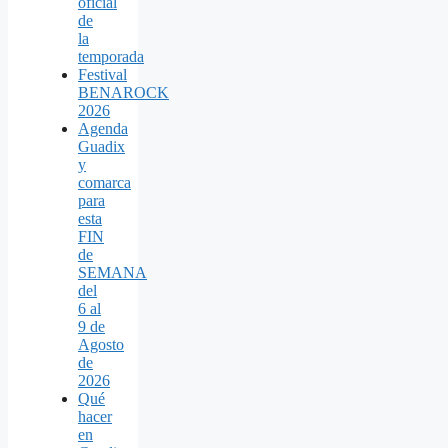
oficial
de
la
temporada
Festival
BENAROCK
2026
Agenda
Guadix
y
comarca
para
esta
FIN
de
SEMANA
del
6 al
9 de
Agosto
de
2026
Qué
hacer
en