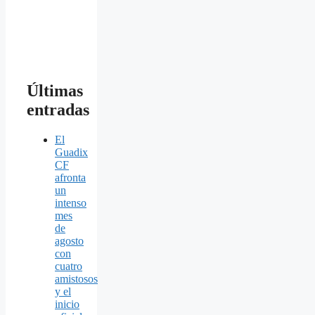
Últimas
entradas
El
Guadix
CF
afronta
un
intenso
mes
de
agosto
con
cuatro
amistosos
y el
inicio