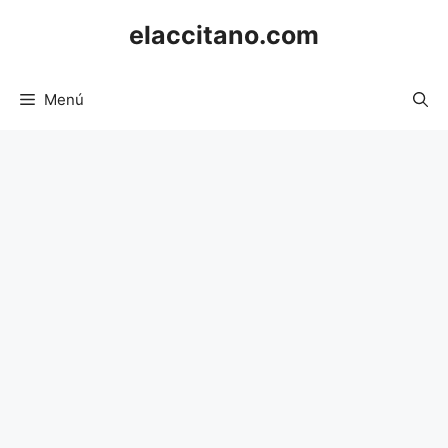
Saltar
elaccitano.com
al
contenido
Menú