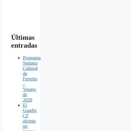
Últimas
entradas
Programa
Semana
Cultural
de
Ferreira
–
Verano
de
2026
El
Guadix
CF
afronta
un