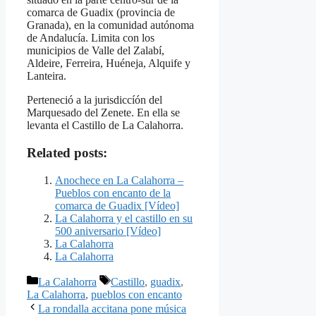
comarca de Guadix (provincia de
Granada), en la comunidad autónoma
de Andalucía. Limita con los
municipios de Valle del Zalabí,
Aldeire, Ferreira, Huéneja, Alquife y
Lanteira.
Perteneció a la jurisdiccíón del
Marquesado del Zenete. En ella se
levanta el Castillo de La Calahorra.
Related posts:
Anochece en La Calahorra –
Pueblos con encanto de la
comarca de Guadix [Vídeo]
La Calahorra y el castillo en su
500 aniversario [Vídeo]
La Calahorra
La Calahorra
Categorías
Etiquetas
La Calahorra
Castillo
,
guadix
,
La Calahorra
,
pueblos con encanto
La rondalla accitana pone música