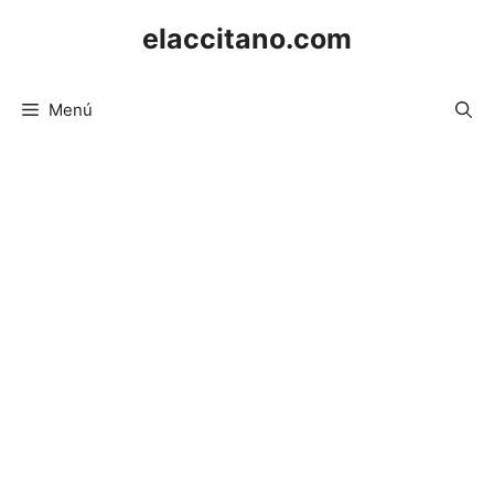
Saltar
elaccitano.com
al
contenido
Menú