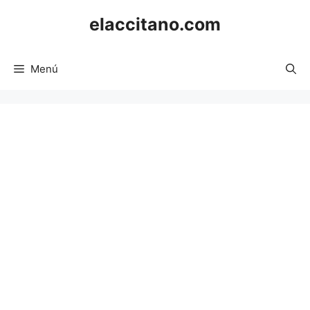
Saltar
elaccitano.com
al
contenido
Menú