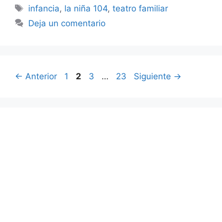
Etiquetas
infancia
,
la niña 104
,
teatro familiar
Deja un comentario
Página
Página
Página
Página
←
Anterior
1
2
3
…
23
Siguiente
→