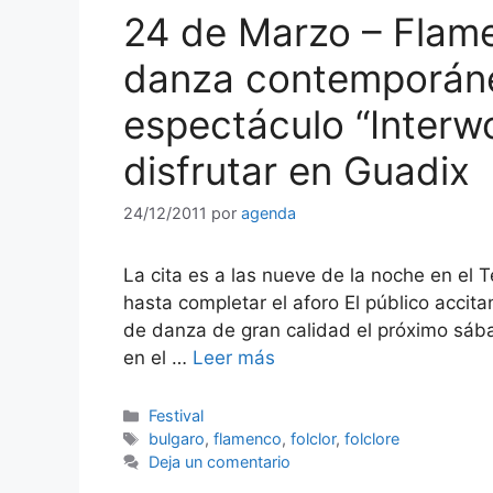
24 de Marzo – Flame
danza contemporáne
espectáculo “Interw
disfrutar en Guadix
24/12/2011
por
agenda
La cita es a las nueve de la noche en el 
hasta completar el aforo El público accit
de danza de gran calidad el próximo sába
en el …
Leer más
Categorías
Festival
Etiquetas
bulgaro
,
flamenco
,
folclor
,
folclore
Deja un comentario