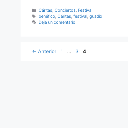
Categorías
Cáritas
,
Conciertos
,
Festival
Etiquetas
benéfico
,
Cáritas
,
festival
,
guadix
Deja un comentario
Página
Página
Página
←
Anterior
1
…
3
4