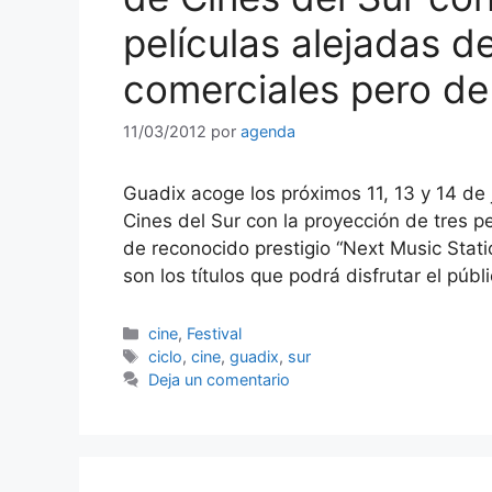
películas alejadas de
comerciales pero de
11/03/2012
por
agenda
Guadix acoge los próximos 11, 13 y 14 de j
Cines del Sur con la proyección de tres pe
de reconocido prestigio “Next Music Stati
son los títulos que podrá disfrutar el púb
Categorías
cine
,
Festival
Etiquetas
ciclo
,
cine
,
guadix
,
sur
Deja un comentario