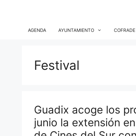
Saltar
al
contenido
AGENDA
AYUNTAMIENTO
COFRADE
Festival
Guadix acoge los pró
junio la extensión en
de Cines del Sur con