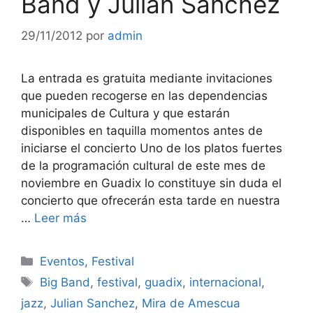
Band y Julián Sánchez
29/11/2012
por
admin
La entrada es gratuita mediante invitaciones
que pueden recogerse en las dependencias
municipales de Cultura y que estarán
disponibles en taquilla momentos antes de
iniciarse el concierto Uno de los platos fuertes
de la programación cultural de este mes de
noviembre en Guadix lo constituye sin duda el
concierto que ofrecerán esta tarde en nuestra
…
Leer más
Categorías
Eventos
,
Festival
Etiquetas
Big Band
,
festival
,
guadix
,
internacional
,
jazz
,
Julian Sanchez
,
Mira de Amescua