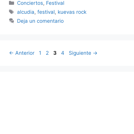
Categorías
Conciertos
,
Festival
Etiquetas
alcudia
,
festival
,
kuevas rock
Deja un comentario
Página
Página
Página
Página
←
Anterior
1
2
3
4
Siguiente
→