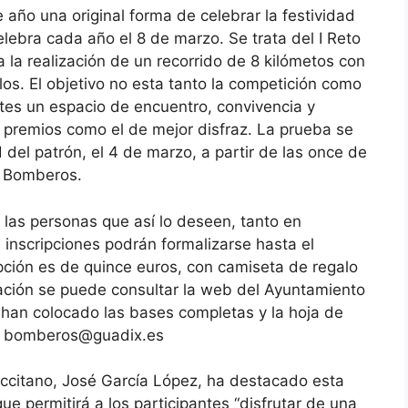
ño una original forma de celebrar la festividad
lebra cada año el 8 de marzo. Se trata del I Reto
a realización de un recorrido de 8 kilómetos con
os. El objetivo no esta tanto la competición como
ntes un espacio de encuentro, convivencia y
 premios como el de mejor disfraz. La prueba se
 del patrón, el 4 de marzo, a partir de las once de
e Bomberos.
las personas que así lo deseen, tanto en
 inscripciones podrán formalizarse hasta el
ipción es de quince euros, con camiseta de regalo
ación se puede consultar la web del Ayuntamiento
han colocado las bases completas y la hoja de
o a bomberos@guadix.es
 accitano, José García López, ha destacado esta
que permitirá a los participantes “disfrutar de una