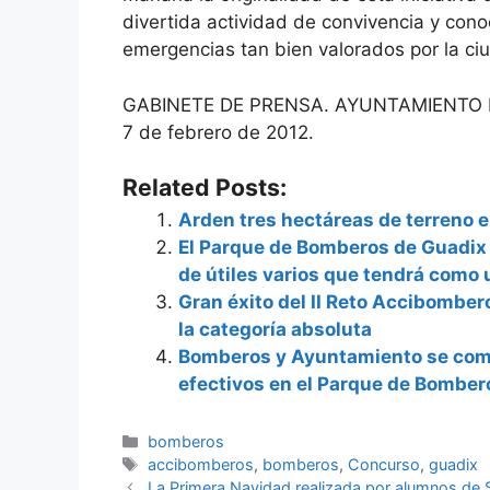
divertida actividad de convivencia y cono
emergencias tan bien valorados por la c
GABINETE DE PRENSA. AYUNTAMIENTO 
7 de febrero de 2012.
Related Posts:
Arden tres hectáreas de terreno 
El Parque de Bomberos de Guadix 
de útiles varios que tendrá como 
Gran éxito del II Reto Accibomber
la categoría absoluta
Bomberos y Ayuntamiento se com
efectivos en el Parque de Bomber
Categorías
bomberos
Etiquetas
accibomberos
,
bomberos
,
Concurso
,
guadix
La Primera Navidad realizada por alumnos d