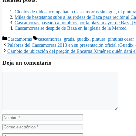
Cientos de niños acompañan a Cascamorras sin agua, ni pintur
Miles de bastetanos sube a las rodeas de Baza para recibir al 
Cascamorras paseado a hombros por la plaza mayor de Baza [
Cascamorras se despide de Baza en la iglesia de la Merced
Categorías
Etiquetas
Cascamorras
cascamorras
,
gratis
,
guadix
,
pintura
,
pinturas cesar
Palabras del Cascamorras 2013 en su presentación oficial (Guadix –
Cambio de ubicación del pregón de Encarna Ximénez quién dará el p
Deja un comentario
Comentario
Nombre
Correo
electrónico
Web