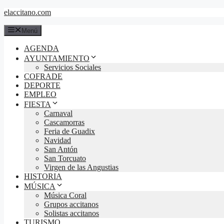
Saltar
elaccitano.com
al
contenido
Menú
AGENDA
AYUNTAMIENTO
Servicios Sociales
COFRADE
DEPORTE
EMPLEO
FIESTA
Carnaval
Cascamorras
Feria de Guadix
Navidad
San Antón
San Torcuato
Virgen de las Angustias
HISTORIA
MÚSICA
Música Coral
Grupos accitanos
Solistas accitanos
TURISMO