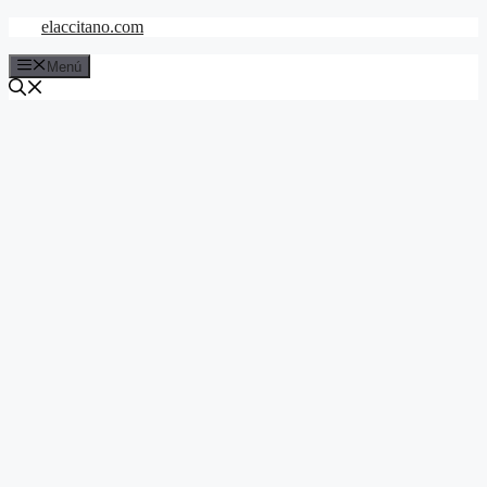
Saltar
elaccitano.com
al
contenido
Menú