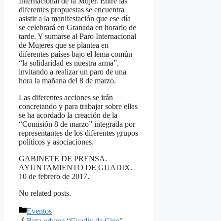
Internacional de la Mujer. Entre las
diferentes propuestas se encuentra
asistir a la manifestación que ese día
se celebrará en Granada en horario de
tarde. Y sumarse al Paro Internacional
de Mujeres que se plantea en
diferentes países bajo el lema común
“la solidaridad es nuestra arma”,
invitando a realizar un paro de una
hora la mañana del 8 de marzo.
Las diferentes acciones se irán
concretando y para trabajar sobre ellas
se ha acordado la creación de la
“Comisión 8 de marzo” integrada por
representantes de los diferentes grupos
políticos y asociaciones.
GABINETE DE PRENSA.
AYUNTAMIENTO DE GUADIX.
10 de febrero de 2017.
No related posts.
Categorías
Eventos
Ruta urbana “Guadix de Cine”