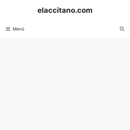
Saltar
elaccitano.com
al
contenido
Menú