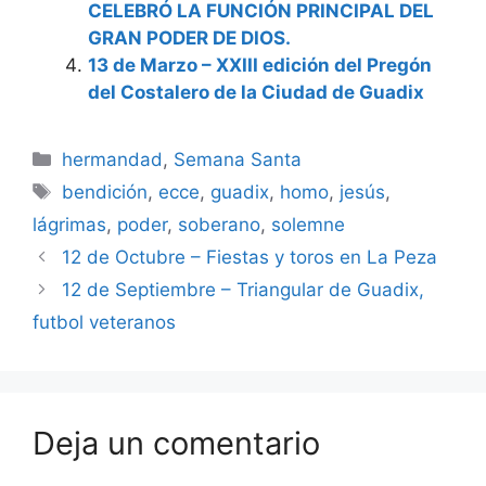
CELEBRÓ LA FUNCIÓN PRINCIPAL DEL
GRAN PODER DE DIOS.
13 de Marzo – XXIII edición del Pregón
del Costalero de la Ciudad de Guadix
Categorías
hermandad
,
Semana Santa
Etiquetas
bendición
,
ecce
,
guadix
,
homo
,
jesús
,
lágrimas
,
poder
,
soberano
,
solemne
12 de Octubre – Fiestas y toros en La Peza
12 de Septiembre – Triangular de Guadix,
futbol veteranos
Deja un comentario