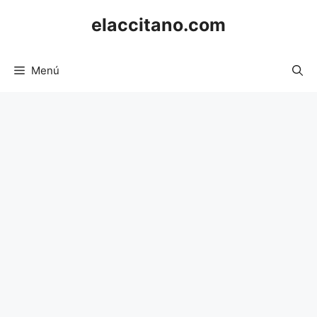
Saltar
elaccitano.com
al
contenido
Menú