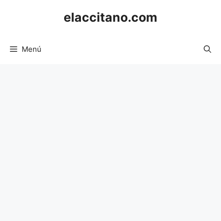
Saltar
elaccitano.com
al
contenido
Menú