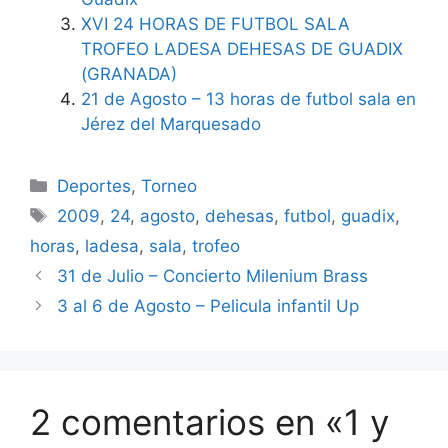
XVI 24 HORAS DE FUTBOL SALA
TROFEO LADESA DEHESAS DE GUADIX
(GRANADA)
21 de Agosto – 13 horas de futbol sala en
Jérez del Marquesado
Categorías
Deportes
,
Torneo
Etiquetas
2009
,
24
,
agosto
,
dehesas
,
futbol
,
guadix
,
horas
,
ladesa
,
sala
,
trofeo
31 de Julio – Concierto Milenium Brass
3 al 6 de Agosto – Pelicula infantil Up
2 comentarios en «1 y