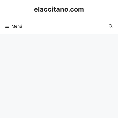
Saltar
elaccitano.com
al
contenido
Menú