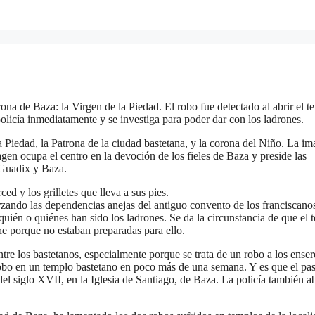
rona de Baza: la Virgen de la Piedad. El robo fue detectado al abrir el t
policía inmediatamente y se investiga para poder dar con los ladrones.
a Piedad, la Patrona de la ciudad bastetana, y la corona del Niño. La im
gen ocupa el centro en la devoción de los fieles de Baza y preside las
 Guadix y Baza.
d y los grilletes que lleva a sus pies.
orzando las dependencias anejas del antiguo convento de los franciscano
 quién o quiénes han sido los ladrones. Se da la circunstancia de que el 
he porque no estaban preparadas para ello.
 los bastetanos, especialmente porque se trata de un robo a los enser
robo en un templo bastetano en poco más de una semana. Y es que el pa
el siglo XVII, en la Iglesia de Santiago, de Baza. La policía también a