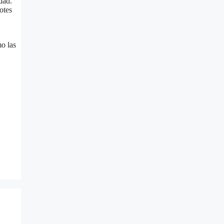
dad.
otes
o las