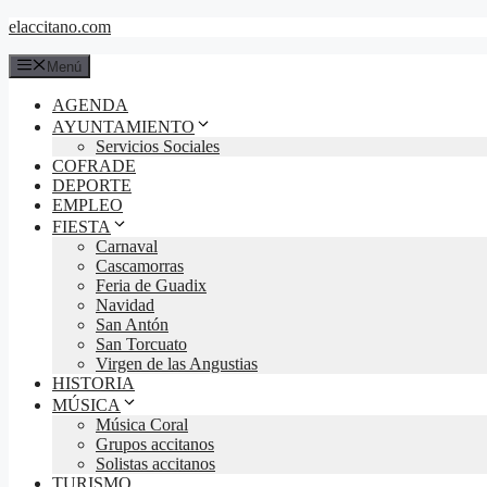
Saltar
elaccitano.com
al
contenido
Menú
AGENDA
AYUNTAMIENTO
Servicios Sociales
COFRADE
DEPORTE
EMPLEO
FIESTA
Carnaval
Cascamorras
Feria de Guadix
Navidad
San Antón
San Torcuato
Virgen de las Angustias
HISTORIA
MÚSICA
Música Coral
Grupos accitanos
Solistas accitanos
TURISMO