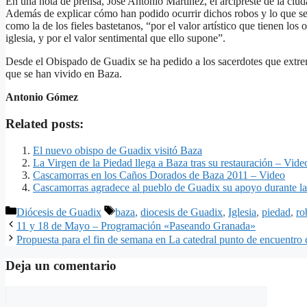
En una nota de prensa, José Antonio Martínez, el arcipreste de la ciu
Además de explicar cómo han podido ocurrir dichos robos y lo que se h
como la de los fieles bastetanos, “por el valor artístico que tienen los
iglesia, y por el valor sentimental que ello supone”.
Desde el Obispado de Guadix se ha pedido a los sacerdotes que extrem
que se han vivido en Baza.
Antonio Gómez
Related posts:
El nuevo obispo de Guadix visitó Baza
La Virgen de la Piedad llega a Baza tras su restauración – Vide
Cascamorras en los Caños Dorados de Baza 2011 – Video
Cascamorras agradece al pueblo de Guadix su apoyo durante la
Categorías
Etiquetas
Diócesis de Guadix
baza
,
diocesis de Guadix
,
Iglesia
,
piedad
,
ro
11 y 18 de Mayo – Programación «Paseando Granada»
Propuesta para el fin de semana en La catedral punto de encuentro 
Deja un comentario
Comentario