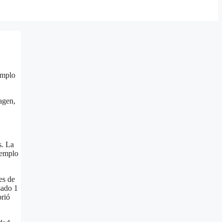
emplo
agen,
s. La
templo
es de
sado 1
brió