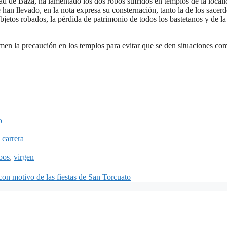
dad de Baza, ha lamentado los dos robos sufridos en templos de la locali
an llevado, en la nota expresa su consternación, tanto la de los sacerd
 objetos robados, la pérdida de patrimonio de todos los bastetanos y de la
en la precaución en los templos para evitar que se den situaciones com
o
 carrera
bos
,
virgen
con motivo de las fiestas de San Torcuato