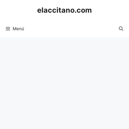
Saltar
elaccitano.com
al
contenido
Menú