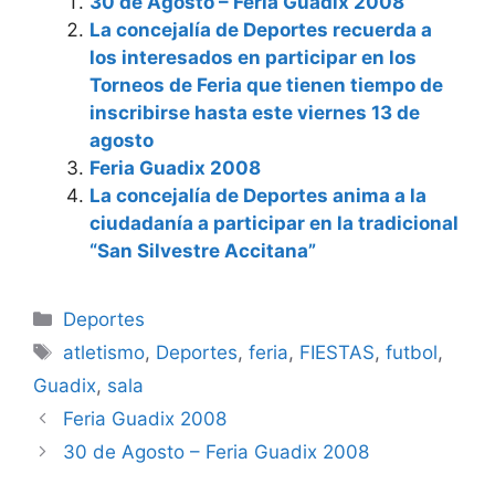
30 de Agosto – Feria Guadix 2008
La concejalía de Deportes recuerda a
los interesados en participar en los
Torneos de Feria que tienen tiempo de
inscribirse hasta este viernes 13 de
agosto
Feria Guadix 2008
La concejalía de Deportes anima a la
ciudadanía a participar en la tradicional
“San Silvestre Accitana”
Categorías
Deportes
Etiquetas
atletismo
,
Deportes
,
feria
,
FIESTAS
,
futbol
,
Guadix
,
sala
Feria Guadix 2008
30 de Agosto – Feria Guadix 2008