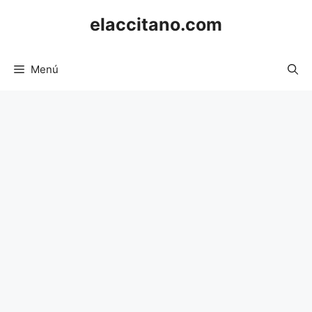
Saltar
elaccitano.com
al
contenido
Menú